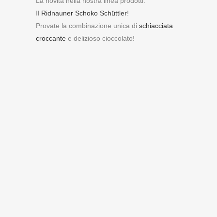
La novità nella nostra linea prodotti:
Il
Ridnauner Schoko Schüttler
!
Provate
la
combinazione unica di
schiacciata
croccante
e delizioso
cioccolato
!