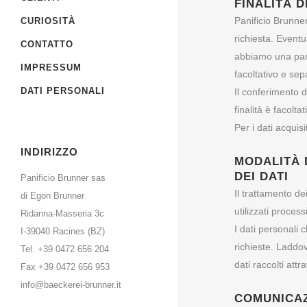
FINALITÀ 
Panificio Brunner
CURIOSITÀ
richiesta. Eventu
CONTATTO
abbiamo una partn
IMPRESSUM
facoltativo e se
DATI PERSONALI
Il conferimento d
finalità è facoltat
Per i dati acquis
INDIRIZZO
MODALITÀ 
DEI DATI
Panificio Brunner sas
Il trattamento de
di Egon Brunner
utilizzati process
Ridanna-Masseria 3c
I dati personali 
I-39040 Racines (BZ)
richieste. Laddo
Tel. +39 0472 656 204
dati raccolti att
Fax +39 0472 656 953
info@baeckerei-brunner.it
COMUNICAZ