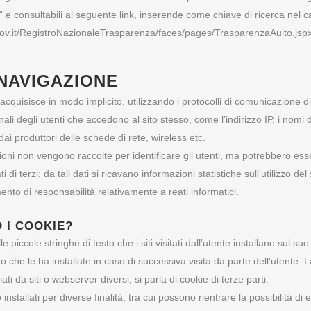
“ e consultabili al seguente link, inserende come chiave di ricerca ne
ov.it/RegistroNazionaleTrasparenza/faces/pages/TrasparenzaAuito.jsp
 NAVIGAZIONE
acquisisce in modo implicito, utilizzando i protocolli di comunicazione 
nali degli utenti che accedono al sito stesso, come l’indirizzo IP, i nomi 
i produttori delle schede di rete, wireless etc.
oni non vengono raccolte per identificare gli utenti, ma potrebbero ess
i di terzi; da tali dati si ricavano informazioni statistiche sull’utilizzo d
nto di responsabilità relativamente a reati informatici.
 I COOKIE?
le piccole stringhe di testo che i siti visitati dall’utente installano sul
to che le ha installate in caso di successiva visita da parte dell’utente. 
ti da siti o webserver diversi, si parla di cookie di terze parti.
installati per diverse finalità, tra cui possono rientrare la possibilità di