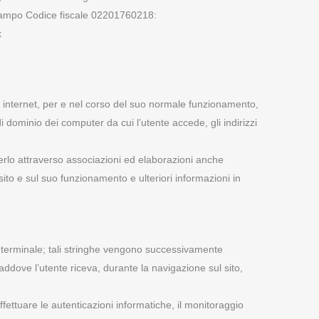
l campo Codice fiscale 02201760218:
x
di internet, per e nel corso del suo normale funzionamento,
di dominio dei computer da cui l’utente accede, gli indirizzi
erlo attraverso associazioni ed elaborazioni anche
el sito e sul suo funzionamento e ulteriori informazioni in
 suo terminale; tali stringhe vengono successivamente
Laddove l’utente riceva, durante la navigazione sul sito,
 effettuare le autenticazioni informatiche, il monitoraggio