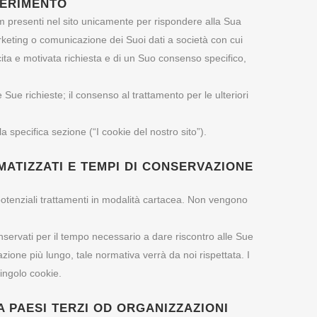
FERIMENTO
rm presenti nel sito unicamente per rispondere alla Sua
 marketing o comunicazione dei Suoi dati a società con cui
ita e motivata richiesta e di un Suo consenso specifico,
Sue richieste; il consenso al trattamento per le ulteriori
la specifica sezione (“I cookie del nostro sito”).
ATIZZATI E TEMPI DI CONSERVAZIONE
 potenziali trattamenti in modalità cartacea. Non vengono
onservati per il tempo necessario a dare riscontro alle Sue
ione più lungo, tale normativa verrà da noi rispettata. I
singolo cookie.
A PAESI TERZI OD ORGANIZZAZIONI