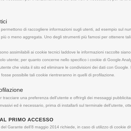
ici
ermettono di raccogliere informazioni sugli utenti, ad esempio sul numero
a più o meno aggregata. Uno degli strumenti più famosi per ottenere tali r
i sono assimilabili ai cookie tecnici laddove le informazioni raccolte sian
ngolo utente; per quanto concerne nello specifico i cookie di Google An
ll’utente che visita il sito ed eliminare le condivisioni dei dati con Go
fosse possibile tali cookie rientreranno in quelli di profilazione.
ofilazione
er tracciare una preferenza dell’utente e offrirgli dei messaggi pubblicit
nvasivi ed è necessario, prima di installarli sul terminale dell’utente, o
 AL PRIMO ACCESSO
del Garante dell’8 maggio 2014 richiede, in caso di utilizzo di cookie di