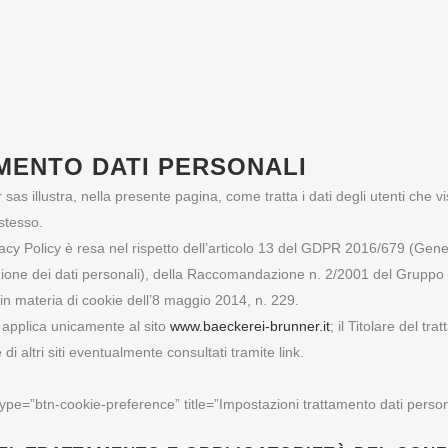
MENTO DATI PERSONALI
 sas illustra, nella presente pagina, come tratta i dati degli utenti che
 stesso.
acy Policy è resa nel rispetto dell’articolo 13 del GDPR 2016/679 (Ge
zione dei dati personali), della Raccomandazione n. 2/2001 del Gruppo 
in materia di cookie dell’8 maggio 2014, n. 229.
applica unicamente al sito
www.baeckerei-brunner.it
; il Titolare del tr
e di altri siti eventualmente consultati tramite link.
ype=”btn-cookie-preference” title=”Impostazioni trattamento dati persona