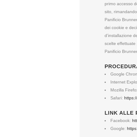
primo accesso del
sito, rimandando 
Panificio Brunner
dei cookie e deci
d’installazione d
scelte effettuate
Panificio Brunne
PROCEDURA
Google Chro
Internet Expl
Mozilla Firef
Safari:
https:
LINK ALLE 
Facebook:
ht
Google:
https