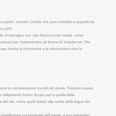
a parte”, mentre i cookie che sono installati e acquisiti da
e parti”.
sito di interagire con i più famosi social media, come
ecessari per implementare gli iframe di Youtube etc. Per
capo fornire le informative e le informazioni circa la
ttono la comunicazione tra sito ed utente. Possono essere
 e solitamente hanno durata pari a quella della
el sito, come quelli relativi alla scelta della lingua del
nstallazione sul terminale dell’utente, il suo preventivo