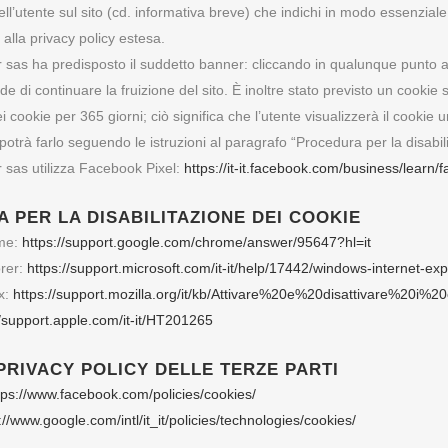
l’utente sul sito (cd. informativa breve) che indichi in modo essenziale
alla privacy policy estesa.
 sas ha predisposto il suddetto banner: cliccando in qualunque punto al d
de di continuare la fruizione del sito. È inoltre stato previsto un cookie
ei cookie per 365 giorni; ciò significa che l’utente visualizzerà il cooki
 potrà farlo seguendo le istruzioni al paragrafo “Procedura per la disabil
r sas utilizza Facebook Pixel:
https://it-it.facebook.com/business/learn/
 PER LA DISABILITAZIONE DEI COOKIE
me:
https://support.google.com/chrome/answer/95647?hl=it
orer:
https://support.microsoft.com/it-it/help/17442/windows-internet-e
ox:
https://support.mozilla.org/it/kb/Attivare%20e%20disattivare%20i%2
//support.apple.com/it-it/HT201265
PRIVACY POLICY DELLE TERZE PARTI
tps://www.facebook.com/policies/cookies/
://www.google.com/intl/it_it/policies/technologies/cookies/