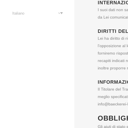
INTERNAZI
I suoi dati non s
Italiano
da Lei comunicati
DIRITTI D
Lei ha diritto di
l’opposizione al 
forniremo rispost
recapiti indicati
inoltre proporre r
INFORMAZI
Il Titolare del T
meglio specifica
info@baeckerei-b
OBBLIG
Gli aiuti di stato