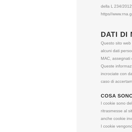
della L 234/2012
https//www.rna.g
DATI DI
Questo sito web 
alcuni dati perso
MAC, assegnati da
Queste informazi
incrociate con dat
caso di accertame
COSA SONO
I cookie sono del
ritrasmesse al si
anche cookie invia
I cookie vengono 