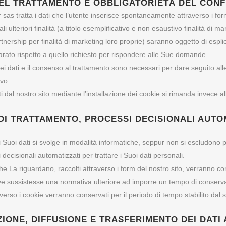
DEL TRATTAMENTO E OBBLIGATORIETÀ DEL CON
 sas tratta i dati che l’utente inserisce spontaneamente attraverso i fo
ali ulteriori finalità (a titolo esemplificativo e non esaustivo finalità di
ership per finalità di marketing loro proprie) saranno oggetto di esplic
parato rispetto a quello richiesto per rispondere alle Sue domande.
ei dati e il consenso al trattamento sono necessari per dare seguito alle 
ivo.
iti dal nostro sito mediante l’installazione dei cookie si rimanda invece al
DI TRATTAMENTO, PROCESSI DECISIONALI AUTOM
i Suoi dati si svolge in modalità informatiche, seppur non si escludono
i decisionali automatizzati per trattare i Suoi dati personali.
che La riguardano, raccolti attraverso i form del nostro sito, verranno c
ve sussistesse una normativa ulteriore ad imporre un tempo di conservaz
raverso i cookie verranno conservati per il periodo di tempo stabilito dal 
IONE, DIFFUSIONE E TRASFERIMENTO DEI DATI 