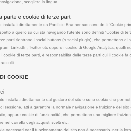
 navigazione, scegliere la lingua.
 parte e cookie di terze parti
 installati direttamente da Panificio Brunner sas sono detti “Cookie prim
ispetto a quello su cui sta navigando l’utente sono definiti “Cookie di terz
erze parti rientrano i social buttons (o social plugin), che permettono al 
ram, LinkedIn, Twitter etc oppure i cookie di Google Analytics, quelli n
 cookie di terze parti, è responsabilità delle terze parti cui il cookie fa 
raccolti.
 DI COOKIE
ci
 installati direttamente dal gestore del sito e sono cookie che perme
di sessione, atti a garantire la normale navigazione e fruizione del sito
ito, oppure cookie di funzionalità, che permettono una migliore fruizione d
ne nel carrello degli acquisti scelti etc.
ie necessari per il funzionamento del sito non è necessario, per la loro i