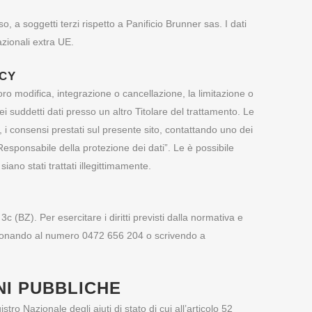
, a soggetti terzi rispetto a Panificio Brunner sas. I dati
azionali extra UE.
ACY
loro modifica, integrazione o cancellazione, la limitazione o
dei suddetti dati presso un altro Titolare del trattamento. Le
 i consensi prestati sul presente sito, contattando uno dei
 Responsabile della protezione dei dati”. Le è possibile
iano stati trattati illegittimamente.
 (BZ). Per esercitare i diritti previsti dalla normativa e
elefonando al numero 0472 656 204 o scrivendo a
NI PUBBLICHE
stro Nazionale degli aiuti di stato di cui all’articolo 52