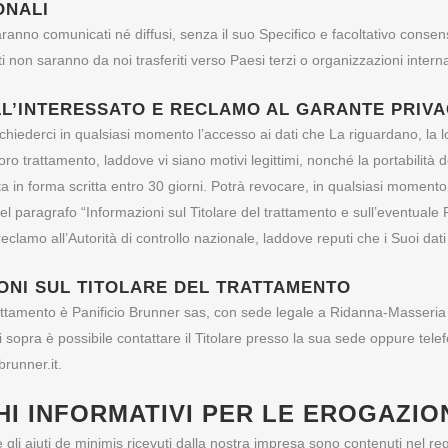
ONALI
aranno comunicati né diffusi, senza il suo Specifico e facoltativo consenso
 non saranno da noi trasferiti verso Paesi terzi o organizzazioni intern
ELL’INTERESSATO E RECLAMO AL GARANTE PRIV
 richiederci in qualsiasi momento l’accesso ai dati che La riguardano, la 
loro trattamento, laddove vi siano motivi legittimi, nonché la portabilità 
a in forma scritta entro 30 giorni. Potrà revocare, in qualsiasi momento,
 nel paragrafo “Informazioni sul Titolare del trattamento e sull’eventuale
eclamo all’Autorità di controllo nazionale, laddove reputi che i Suoi dati s
ONI SUL TITOLARE DEL TRATTAMENTO
rattamento è Panificio Brunner sas, con sede legale a Ridanna-Masseria 3c
ti sopra è possibile contattare il Titolare presso la sua sede oppure t
runner.it.
HI INFORMATIVI PER LE EROGAZIO
 e gli aiuti de minimis ricevuti dalla nostra impresa sono contenuti nel regi