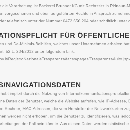
ür die Verarbeitung ist Bäckerei Brunner KG mit Rechtssitz in Ridnaun
en vorgesehenen und oben aufgeführten Rechte in Anspruch zu nehmen,
der telefonisch unter der Nummer 0472 656 204 oder schriftlich unter
ATIONSPFLICHT FÜR ÖFFENTLICHE
lfen und De-Minimis-Beihilfen, welches unser Unternehmen erhalten hat,
Art. 52 L. 234/2012 unter folgendem Link:
gov.it/RegistroNazionaleTrasparenza/faces/pages/TrasparenzaAuito.js
S/NAVIGATIONSDATEN
hebt implizit durch die Nutzung von Internetkommunikationsprotokolle
e Daten der Benutzer, welche die Website aufrufen, wie IP-Adresse
en Rechner, MAC-Adressen, die vom Hersteller der Netzwerkkarten z
nen werden nicht erhoben, um die Benutzer zu identifizieren, was jed
rbeitungen der Fall sein könnte. Aus diesen Daten werden statistisch