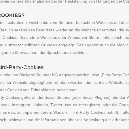
owie weitere Informationen bei der Feststellung von Haftungen bei Co
COOKIES?
eine Textdateien, welche die vom Benutzer besuchten Websites auf de
esuch seitens des Benutzers wieder an die Website übermittelt, die sie
h Cookies, die andere Websites oder Webserver übermitteln, spricht m
us unterschiedlichen Gründen abgelegt. Dazu gehört auch die Möglich
ungen zu überwachen, die Sprache auszuwählen.
hird-Party-Cookies
 direkt von Bäckerei Brunner KG abgelegt werden, sind „First-Party-Co
 einer Website abgelegt und erhoben werden, die nicht die Website ist,
der Cookies von Drittanbietern bezeichnet.
ty-Cookies gehören die Social Buttons (oder Social Plug-ins), die der
ook, Instagram, LinkedIn, Twitter usw. zu interagieren, oder die Googl
s usw. zu implementieren. Was die Third-Party-Cookies betrifft, haften
schutzhinweis und die Informationen über die Verwaltung der erhobene