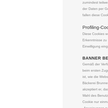
zumindest teilw
der Daten per G
fallen diese Cook
Profiling-Co
Diese Cookies w
Erkenntnisse zu
Einwilligung ein
BANNER BE
Gemäß der Verfü
beim ersten Zug
ist, wie die Web
Bäckerei Brunner
akzeptiert er, d
Wahl des Benutze
Cookie nur einm