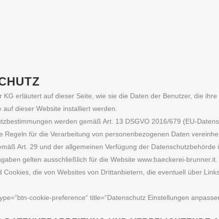
CHUTZ
 KG erläutert auf dieser Seite, wie sie die Daten der Benutzer, die ihr
e auf dieser Website installiert werden.
utzbestimmungen werden gemäß Art. 13 DSGVO 2016/679 (EU-Datensc
ie Regeln für die Verarbeitung von personenbezogenen Daten vereinhei
emäß Art. 29 und der allgemeinen Verfügung der Datenschutzbehörde üb
gaben gelten ausschließlich für die Website www.baeckerei-brunner.it. 
 Cookies, die von Websites von Drittanbietern, die eventuell über Links 
type=“btn-cookie-preference“ title=“Datenschutz Einstellungen anpassen