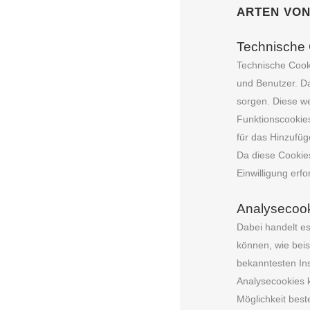
ARTEN VON
Technische
Technische Cook
und Benutzer. Da
sorgen. Diese we
Funktionscookies
für das Hinzufü
Da diese Cookies
Einwilligung erfo
Analysecoo
Dabei handelt e
können, wie beis
bekanntesten Ins
Analysecookies 
Möglichkeit best