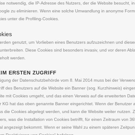
eise notwendig, die IP-Adresse des Nutzers, der die Website besucht
oogle zu eliminieren. Wenn eine solche Umwandlung in anonyme Form u
ies unter die Profiling-Cookies.
okies
erden genutzt, um Vorlieben eines Benutzers aufzuzeichnen und die
 unterbreiten. Diese Cookies sind besonders invasiv, und vor deren A
geholt werden.
IM ERSTEN ZUGRIFF
gung der Datenschutzbehörde vom 8. Mai 2014 muss bei der Verwendu
riff des Benutzers auf die Website ein Banner (sog. Kurzhinweis) ein
site mit Cookies umgeht, und das einen Verweis auf die erweiterten D
 KG hat das oben genannte Banner eingerichtet. Wenn der Benutzer auf
ass die Cookies abgelegt werden, und kann die Website weiter nutzen.
rs, was die Installation von Cookies betrifft, für einen Zeitraum von 
al angezeigt bekommt. Wenn er seine Wahl zu einem späteren Zeitpun