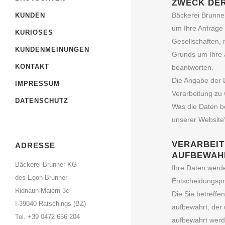
ZWECK DER
Bäckerei Brunner
KUNDEN
um Ihre Anfrage 
KURIOSES
Gesellschaften, 
KUNDENMEINUNGEN
Grunds um Ihre a
KONTAKT
beantworten.
Die Angabe der D
IMPRESSUM
Verarbeitung zu w
DATENSCHUTZ
Was die Daten be
unserer Website
VERARBEIT
ADRESSE
AUFBEWAH
Bäckerei Brunner KG
Ihre Daten werde
des Egon Brunner
Entscheidungspr
Ridnaun-Maiern 3c
Die Sie betreff
I-39040 Ratschings (BZ)
aufbewahrt, der 
Tel. +39 0472 656 204
aufbewahrt werd